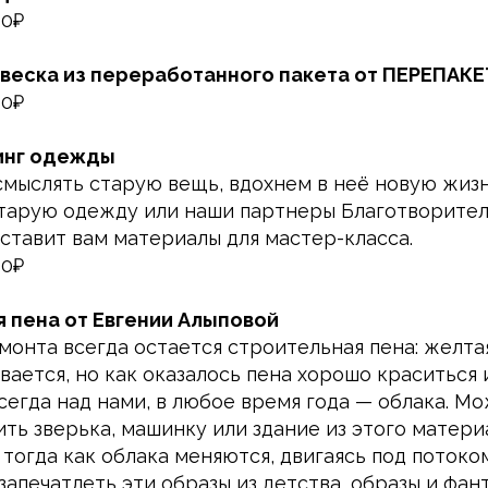
00₽
авеска из переработанного пакета от ПЕРЕПАКЕ
00₽
линг одежды
мыслять старую вещь, вдохнем в неё новую жиз
тарую одежду или наши партнеры Благотворител
ставит вам материалы для мастер-класса.
00₽
я пена от Евгении Алыповой
онта всегда остается строительная пена: желтая
ается, но как оказалось пена хорошо краситься 
всегда над нами, в любое время года — облака. М
ть зверька, машинку или здание из этого матери
тогда как облака меняются, двигаясь под потоком
запечатлеть эти образы из детства, образы и фан