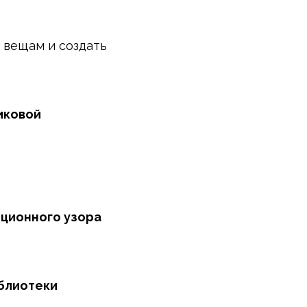
ь вещам и создать
иковой
иционного узора
иблиотеки