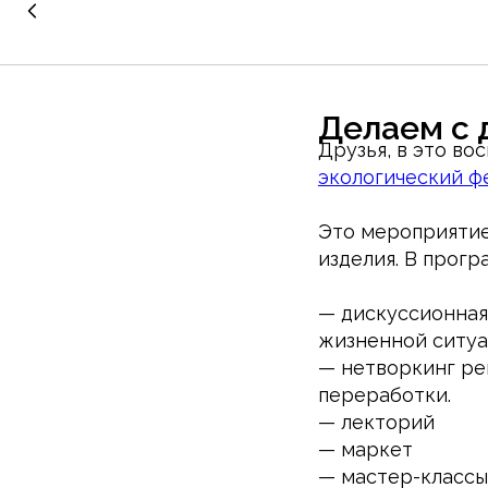
Делаем с 
Друзья, в это во
экологический ф
Это мероприятие
изделия. В прогр
— дискуссионная
жизненной ситу
— нетворкинг ре
переработки.
— лекторий
— маркет
— мастер-классы