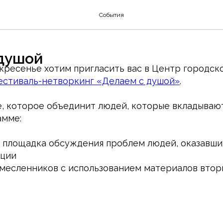
События
душой
скресенье хотим пригласить вас в Центр городск
естиваль-нетворкинг «Делаем с душой»
.
, которое объединит людей, которые вкладывают
амме:
 площадка обсуждения проблем людей, оказавши
ации
месленников с использованием материалов втор