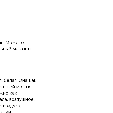
Т
нь. Можете
ьный магазин
, белая. Она как
и в ней можно
ожно как
ала, воздушное,
 воздуха,
тазии