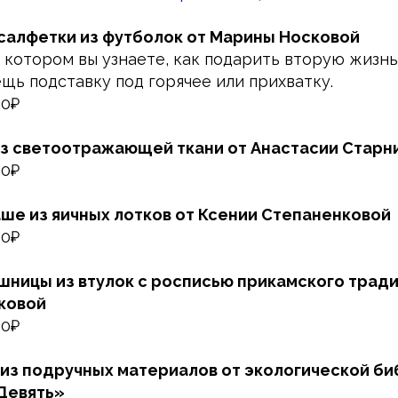
 салфетки из футболок от Марины Носковой
 котором вы узнаете, как подарить вторую жизн
щь подставку под горячее или прихватку.
00₽
из светоотражающей ткани от Анастасии Старн
00₽
аше из яичных лотков от Ксении Степаненковой
00₽
шницы из втулок с росписью прикамского трад
ковой
00₽
 из подручных материалов от экологической б
Девять»