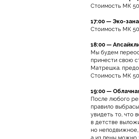
Стоимость МК 5
17:00 — Эко-зан
Стоимость МК 5
18:00 — Апсайк
Мы будем переос
принести свою с
Матрешка. предо
Стоимость МК 5
19:00 — Облачна
После любого рем
правило выбрасыв
увидеть то, что 
в детстве выложи
но неподвижное, 
а из пены можно 