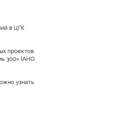
лий в ЦГК
ых проектов
мь 300» (АНО
можно узнать