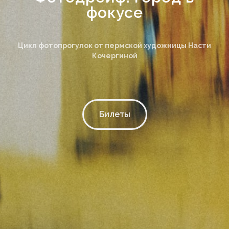
фокусе
Цикл фотопрогулок от пермской художницы Насти
Кочергиной
Билеты